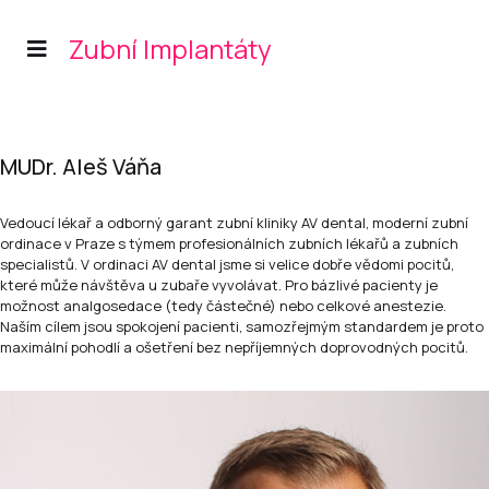
Zubní Implantáty
MUDr. Aleš Váňa
Vedoucí lékař a odborný garant zubní kliniky AV dental, moderní zubní
ordinace v Praze s týmem profesionálních zubních lékařů a zubních
specialistů. V ordinaci AV dental jsme si velice dobře vědomi pocitů,
které může návštěva u zubaře vyvolávat. Pro bázlivé pacienty je
možnost analgosedace (tedy částečné) nebo celkové anestezie.
Naším cílem jsou spokojení pacienti, samozřejmým standardem je proto
maximální pohodlí a ošetření bez nepříjemných doprovodných pocitů.